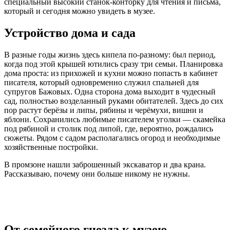
специальный высокий станок-конторку для чтения и письма,
который и сегодня можно увидеть в музее.
Устройство дома и сада
В разные годы жизнь здесь кипела по-разному: был период,
когда под этой крышей ютились сразу три семьи. Планировка
дома проста: из прихожей и кухни можно попасть в кабинет
писателя, который одновременно служил спальней для
супругов Бажовых. Одна сторона дома выходит в чудесный
сад, полностью возделанный руками обитателей. Здесь до сих
пор растут берёзы и липы, рябины и черёмухи, вишни и
яблони. Сохранились любимые писателем уголки — скамейка
под рябиной и столик под липой, где, вероятно, рождались
сюжеты. Рядом с садом располагались огород и необходимые
хозяйственные постройки.
В промзоне нашли заброшенный экскаватор и два крана.
Рассказываю, почему они больше никому не нужны.
От семейного гнезда к музею