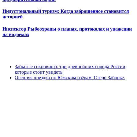
Индустриальный туризм: Когда заброшенное становится
историей
Инспектор Рыбоохраны о планах, протоколах и уважении
на водоемах
Забытые сокровища: три древнейших города России,
которые стоит увидеть
Осенняя поездка по Южским озёрам. Озеро Заборье.