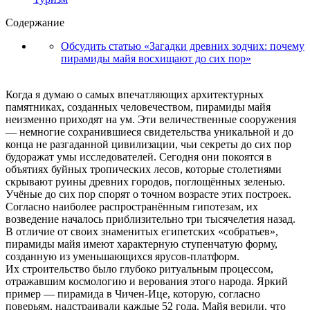
Содержание
Обсудить статью «Загадки древних зодчих: почему
пирамиды майя восхищают до сих пор»
Когда я думаю о самых впечатляющих архитектурных
памятниках, созданных человечеством, пирамиды майя
неизменно приходят на ум. Эти величественные сооружения
— немногие сохранившиеся свидетельства уникальной и до
конца не разгаданной цивилизации, чьи секреты до сих пор
будоражат умы исследователей. Сегодня они покоятся в
объятиях буйных тропических лесов, которые столетиями
скрывают руины древних городов, поглощённых зеленью.
Учёные до сих пор спорят о точном возрасте этих построек.
Согласно наиболее распространённым гипотезам, их
возведение началось приблизительно три тысячелетия назад.
В отличие от своих знаменитых египетских «собратьев»,
пирамиды майя имеют характерную ступенчатую форму,
созданную из уменьшающихся ярусов-платформ.
Их строительство было глубоко ритуальным процессом,
отражавшим космологию и верования этого народа. Яркий
пример — пирамида в Чичен-Ице, которую, согласно
поверьям, надстраивали каждые 52 года. Майя верили, что