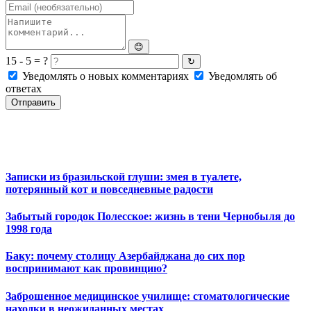
😊
15 - 5 = ?
↻
Уведомлять о новых комментариях
Уведомлять об
ответах
Отправить
Записки из бразильской глуши: змея в туалете,
потерянный кот и повседневные радости
Забытый городок Полесское: жизнь в тени Чернобыля до
1998 года
Баку: почему столицу Азербайджана до сих пор
воспринимают как провинцию?
Заброшенное медицинское училище: стоматологические
находки в неожиданных местах