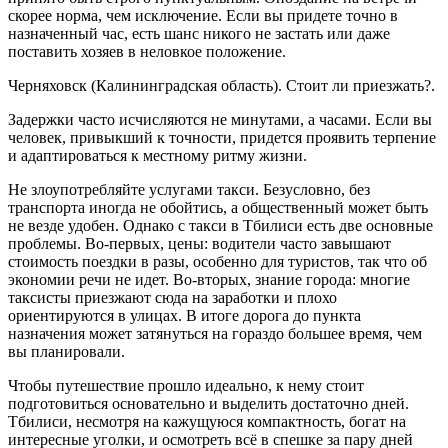
скорее норма, чем исключение. Если вы придете точно в
назначенный час, есть шанс никого не застать или даже
поставить хозяев в неловкое положение.
Черняховск (Калининградская область). Стоит ли приезжать?.
Задержки часто исчисляются не минутами, а часами. Если вы
человек, привыкший к точности, придется проявить терпение
и адаптироваться к местному ритму жизни.
Не злоупотребляйте услугами такси. Безусловно, без
транспорта иногда не обойтись, а общественный может быть
не везде удобен. Однако с такси в Тбилиси есть две основные
проблемы. Во-первых, цены: водители часто завышают
стоимость поездки в разы, особенно для туристов, так что об
экономии речи не идет. Во-вторых, знание города: многие
таксисты приезжают сюда на заработки и плохо
ориентируются в улицах. В итоге дорога до пункта
назначения может затянуться на гораздо большее время, чем
вы планировали.
Чтобы путешествие прошло идеально, к нему стоит
подготовиться основательно и выделить достаточно дней.
Тбилиси, несмотря на кажущуюся компактность, богат на
интересные уголки, и осмотреть всё в спешке за пару дней