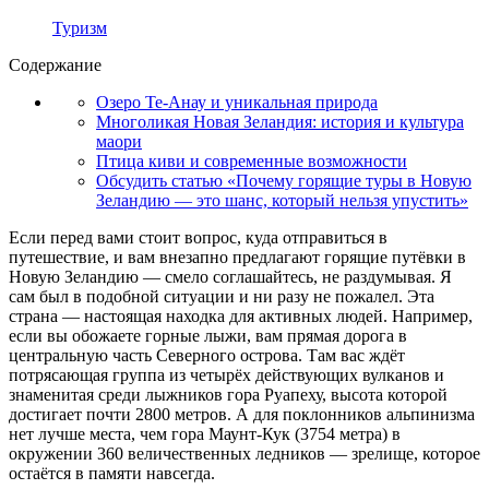
Туризм
Содержание
Озеро Те-Анау и уникальная природа
Многоликая Новая Зеландия: история и культура
маори
Птица киви и современные возможности
Обсудить статью «Почему горящие туры в Новую
Зеландию — это шанс, который нельзя упустить»
Если перед вами стоит вопрос, куда отправиться в
путешествие, и вам внезапно предлагают горящие путёвки в
Новую Зеландию — смело соглашайтесь, не раздумывая. Я
сам был в подобной ситуации и ни разу не пожалел. Эта
страна — настоящая находка для активных людей. Например,
если вы обожаете горные лыжи, вам прямая дорога в
центральную часть Северного острова. Там вас ждёт
потрясающая группа из четырёх действующих вулканов и
знаменитая среди лыжников гора Руапеху, высота которой
достигает почти 2800 метров. А для поклонников альпинизма
нет лучше места, чем гора Маунт-Кук (3754 метра) в
окружении 360 величественных ледников — зрелище, которое
остаётся в памяти навсегда.