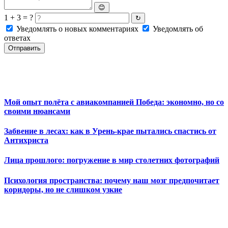
😊
1 + 3 = ?
↻
Уведомлять о новых комментариях
Уведомлять об
ответах
Отправить
Мой опыт полёта с авиакомпанией Победа: экономно, но со
своими нюансами
Забвение в лесах: как в Урень-крае пытались спастись от
Антихриста
Лица прошлого: погружение в мир столетних фотографий
Психология пространства: почему наш мозг предпочитает
коридоры, но не слишком узкие