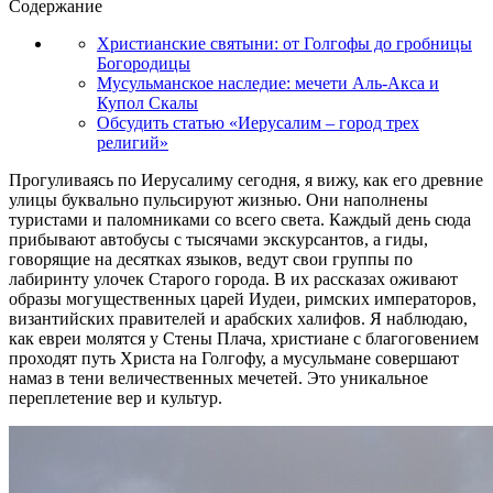
Содержание
Христианские святыни: от Голгофы до гробницы
Богородицы
Мусульманское наследие: мечети Аль-Акса и
Купол Скалы
Обсудить статью «Иерусалим – город трех
религий»
Прогуливаясь по Иерусалиму сегодня, я вижу, как его древние
улицы буквально пульсируют жизнью. Они наполнены
туристами и паломниками со всего света. Каждый день сюда
прибывают автобусы с тысячами экскурсантов, а гиды,
говорящие на десятках языков, ведут свои группы по
лабиринту улочек Старого города. В их рассказах оживают
образы могущественных царей Иудеи, римских императоров,
византийских правителей и арабских халифов. Я наблюдаю,
как евреи молятся у Стены Плача, христиане с благоговением
проходят путь Христа на Голгофу, а мусульмане совершают
намаз в тени величественных мечетей. Это уникальное
переплетение вер и культур.