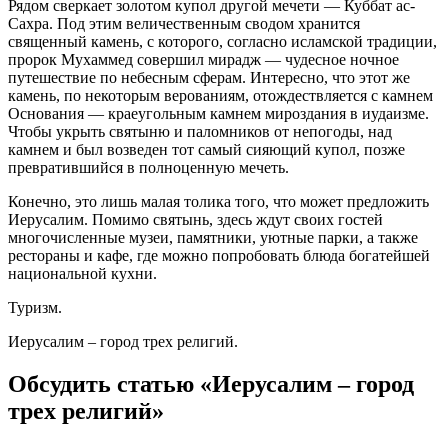
Рядом сверкает золотом купол другой мечети — Куббат ас-
Сахра. Под этим величественным сводом хранится
священный камень, с которого, согласно исламской традиции,
пророк Мухаммед совершил мирадж — чудесное ночное
путешествие по небесным сферам. Интересно, что этот же
камень, по некоторым верованиям, отождествляется с камнем
Основания — краеугольным камнем мироздания в иудаизме.
Чтобы укрыть святыню и паломников от непогоды, над
камнем и был возведен тот самый сияющий купол, позже
превратившийся в полноценную мечеть.
Конечно, это лишь малая толика того, что может предложить
Иерусалим. Помимо святынь, здесь ждут своих гостей
многочисленные музеи, памятники, уютные парки, а также
рестораны и кафе, где можно попробовать блюда богатейшей
национальной кухни.
Туризм.
Иерусалим – город трех религий.
Обсудить статью «Иерусалим – город
трех религий»