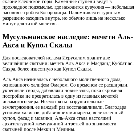
склоне Елеонской горы. Каменные ступени ведут в
прохладное подземелье, где находится кувуклия — небольшая
часовня с гробом Богородицы. Паломникам и туристам
разрешено заходить внутрь, но обычно лишь на несколько
минут для тихой молитвы.
Мусульманское наследие: мечети Аль-
Акса и Купол Скалы
Для последователей ислама Иерусалим хранит две
величайшие святыни: мечеть Аль-Акса и Масджид Куббат ас-
Сахра, более известную как Купол Скалы.
Аль-Акса начиналась с небольшого молитвенного дома,
основанного халифом Омаром. Со временем ее расширяли,
укрепляли своды, добавляли новые залы, пока скромная
постройка не превратилась в одну из главных мечетей
исламского мира. Несмотря на разрушительные
землетрясения, ее каждый раз восстанавливали. Благодаря
усилиям халифов, добавивших минареты, великолепный
купол, фасад и мозаики, Аль-Акса стала настоящей
архитектурной жемчужиной и третьей по значимости
святыней после Мекки и Медины.