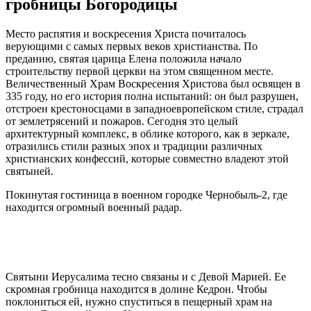
гробницы Богородицы
Место распятия и воскресения Христа почиталось
верующими с самых первых веков христианства. По
преданию, святая царица Елена положила начало
строительству первой церкви на этом священном месте.
Величественный Храм Воскресения Христова был освящен в
335 году, но его история полна испытаний: он был разрушен,
отстроен крестоносцами в западноевропейском стиле, страдал
от землетрясений и пожаров. Сегодня это целый
архитектурный комплекс, в облике которого, как в зеркале,
отразились стили разных эпох и традиции различных
христианских конфессий, которые совместно владеют этой
святыней.
Покинутая гостиница в военном городке Чернобыль-2, где
находится огромный военный радар.
Святыни Иерусалима тесно связаны и с Девой Марией. Ее
скромная гробница находится в долине Кедрон. Чтобы
поклониться ей, нужно спуститься в пещерный храм на