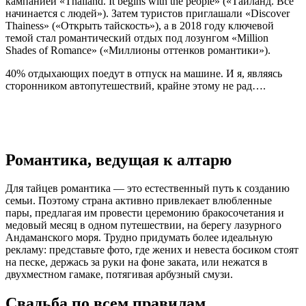
кампанией «Thailand. It begins with the people» («Таиланд. Все
начинается с людей»). Затем туристов приглашали «Discover
Thainess» («Открыть тайскость»), а в 2018 году ключевой
темой стал романтический отдых под лозунгом «Million
Shades of Romance» («Миллионы оттенков романтики»).
40% отдыхающих поедут в отпуск на машине. И я, являясь
сторонником автопутешествий, крайне этому не рад….
Романтика, ведущая к алтарю
Для тайцев романтика — это естественный путь к созданию
семьи. Поэтому страна активно привлекает влюбленные
пары, предлагая им провести церемонию бракосочетания и
медовый месяц в одном путешествии, на берегу лазурного
Андаманского моря. Трудно придумать более идеальную
рекламу: представьте фото, где жених и невеста босиком стоят
на песке, держась за руки на фоне заката, или нежатся в
двухместном гамаке, потягивая арбузный смузи.
Свадьба по всем правилам