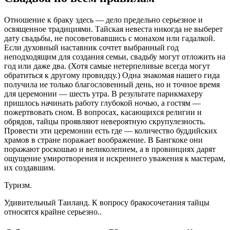
Отношение к браку здесь — дело предельно серьезное и
освященное традициями. Тайская невеста никогда не выберет
дату свадьбы, не посоветовавшись с монахом или гадалкой.
Если духовный наставник сочтет выбранный год
неподходящим для создания семьи, свадьбу могут отложить на
год или даже два. (Хотя самые нетерпеливые всегда могут
обратиться к другому провидцу.) Одна знакомая нашего гида
получила не только благословенный день, но и точное время
для церемонии — шесть утра. В результате парикмахеру
пришлось начинать работу глубокой ночью, а гостям —
пожертвовать сном. В вопросах, касающихся религии и
обрядов, тайцы проявляют невероятную скрупулезность.
Провести эти церемонии есть где — количество буддийских
храмов в стране поражает воображение. В Бангкоке они
поражают роскошью и великолепием, а в провинциях дарят
ощущение умиротворения и искреннего уважения к мастерам,
их создавшим.
Туризм.
Удивительный Таиланд. К вопросу бракосочетания тайцы
относятся крайне серьезно..