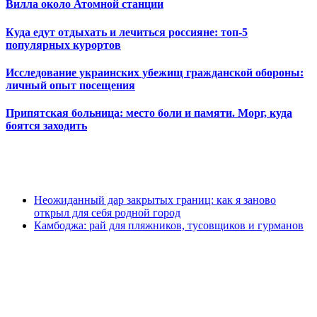
Вилла около Атомной станции
Куда едут отдыхать и лечиться россияне: топ-5
популярных курортов
Исследование украинских убежищ гражданской обороны:
личный опыт посещения
Припятская больница: место боли и памяти. Морг, куда
боятся заходить
Неожиданный дар закрытых границ: как я заново
открыл для себя родной город
Камбоджа: рай для пляжников, тусовщиков и гурманов