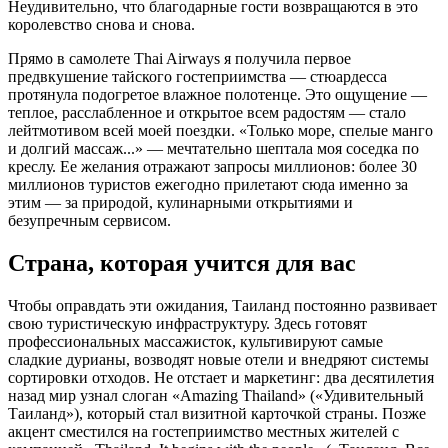
Неудивительно, что благодарные гости возвращаются в это
королевство снова и снова.
Прямо в самолете Thai Airways я получила первое
предвкушение тайского гостеприимства — стюардесса
протянула подогретое влажное полотенце. Это ощущение —
теплое, расслабленное и открытое всем радостям — стало
лейтмотивом всей моей поездки. «Только море, спелые манго
и долгий массаж...» — мечтательно шептала моя соседка по
креслу. Ее желания отражают запросы миллионов: более 30
миллионов туристов ежегодно прилетают сюда именно за
этим — за природой, кулинарными открытиями и
безупречным сервисом.
Страна, которая учится для вас
Чтобы оправдать эти ожидания, Таиланд постоянно развивает
свою туристическую инфраструктуру. Здесь готовят
профессиональных массажисток, культивируют самые
сладкие дурианы, возводят новые отели и внедряют системы
сортировки отходов. Не отстает и маркетинг: два десятилетия
назад мир узнал слоган «Amazing Thailand» («Удивительный
Таиланд»), который стал визитной карточкой страны. Позже
акцент сместился на гостеприимство местных жителей с