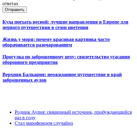
ответах
Отправить
Куда поехать весной: лучшие направления в Европе для
первого путешествия в сезон цветения
Жизнь у моря: почему красивая картинка часто
оборачивается разочарованием
Прогулка по заброшенному цеху: свидетельство угасания
оборонного предприятия
Верхняя Балкария: неожиданное путешествие в край
заброшенных аулов
Родник Аулия: священный источник, пробуждающийся
раз в году
Стал марофонцем случайно