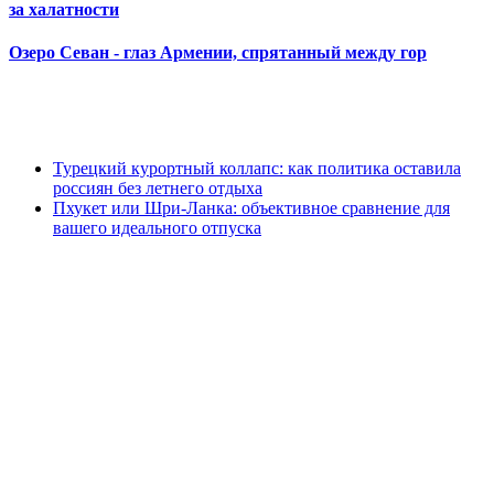
за халатности
Озеро Севан - глаз Армении, спрятанный между гор
Турецкий курортный коллапс: как политика оставила
россиян без летнего отдыха
Пхукет или Шри-Ланка: объективное сравнение для
вашего идеального отпуска