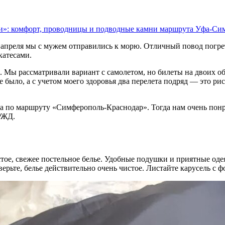
ии»: комфорт, проводницы и подводные камни маршрута Уфа-Си
е апреля мы с мужем отправились к морю. Отличный повод погре
атесами.
й. Мы рассматривали вариант с самолетом, но билеты на двоих 
 было, а с учетом моего здоровья два перелета подряд — это ри
а по маршруту «Симферополь-Краснодар». Тогда нам очень понра
РЖД.
ое, свежее постельное белье. Удобные подушки и приятные одеял
верьте, белье действительно очень чистое. Листайте карусель с 