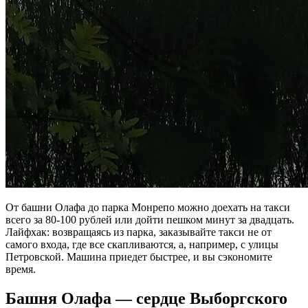
От башни Олафа до парка Монрепо можно доехать на такси
всего за 80-100 рублей или дойти пешком минут за двадцать.
Лайфхак: возвращаясь из парка, заказывайте такси не от
самого входа, где все скапливаются, а, например, с улицы
Петровской. Машина приедет быстрее, и вы сэкономите
время.
Башня Олафа — сердце Выборгского