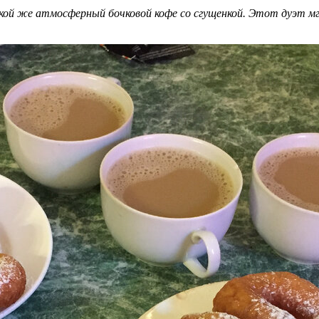
ой же атмосферный бочковой кофе со сгущенкой. Этот дуэт мгн