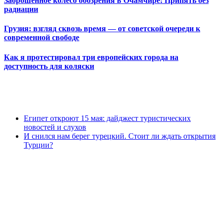
Заброшенное колесо обозрения в Очамчире: Припять без
радиации
Грузия: взгляд сквозь время — от советской очереди к
современной свободе
Как я протестировал три европейских города на
доступность для коляски
Египет откроют 15 мая: дайджест туристических
новостей и слухов
И снился нам берег турецкий. Стоит ли ждать открытия
Турции?