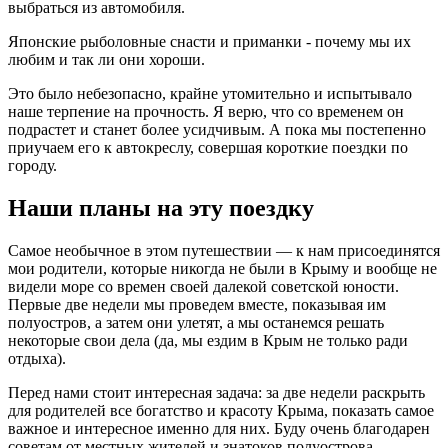
выбраться из автомобиля.
Японские рыболовные снасти и приманки - почему мы их
любим и так ли они хороши.
Это было небезопасно, крайне утомительно и испытывало
наше терпение на прочность. Я верю, что со временем он
подрастет и станет более усидчивым. А пока мы постепенно
приучаем его к автокреслу, совершая короткие поездки по
городу.
Наши планы на эту поездку
Самое необычное в этом путешествии — к нам присоединятся
мои родители, которые никогда не были в Крыму и вообще не
видели море со времен своей далекой советской юности.
Первые две недели мы проведем вместе, показывая им
полуостров, а затем они улетят, а мы останемся решать
некоторые свои дела (да, мы ездим в Крым не только ради
отдыха).
Перед нами стоит интересная задача: за две недели раскрыть
для родителей все богатство и красоту Крыма, показать самое
важное и интересное именно для них. Буду очень благодарен
советам от местных жителей и знатоков полуострова —