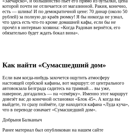
«Заечарско», и большинство пьёт его прямо из бутылки, цена
которой почти не отличается от магазинной. Ракия, конечно,
есть — шлива! И по демократичной цене: 70 динар (около 50
рублей) за полную до краёв рюмку! Я бы никогда не узнал,
что здесь есть что-то кроме домашней кафы, если бы не
прочёл в интервью хозяина: «Когда Радован вернётся, его
обязательно будет ждать бокал вина».
Как найти «Сумасшедший дом»
Если вам когда-нибудь захочется ощутить атмосферу
настоящей сербской кафаны, вот маршрут: от центрального
автовокзала Белграда садитесь на трамвай… вы уже,
наверное, догадались — на «семёрку». Именно этот маршрут
довезёт вас до конечной остановки «Блок 45». А когда вы
выйдете, то сразу поймёте, где находится кафана «Луда куча»,
что в переводе означает «Сумасшедший дом».
Добрыня Балканыч
Ранее материал был опубликован на нашем сайте