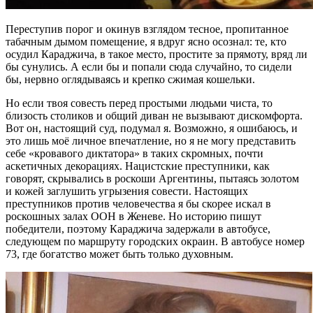
Переступив порог и окинув взглядом тесное, пропитанное
табачным дымом помещение, я вдруг ясно осознал: те, кто
осудил Караджича, в такое место, простите за прямоту, вряд ли
бы сунулись. А если бы и попали сюда случайно, то сидели
бы, нервно оглядываясь и крепко сжимая кошельки.
Но если твоя совесть перед простыми людьми чиста, то
близость столиков и общий диван не вызывают дискомфорта.
Вот он, настоящий суд, подумал я. Возможно, я ошибаюсь, и
это лишь моё личное впечатление, но я не могу представить
себе «кровавого диктатора» в таких скромных, почти
аскетичных декорациях. Нацистские преступники, как
говорят, скрывались в роскоши Аргентины, пытаясь золотом
и кожей заглушить угрызения совести. Настоящих
преступников против человечества я бы скорее искал в
роскошных залах ООН в Женеве. Но историю пишут
победители, поэтому Караджича задержали в автобусе,
следующем по маршруту городских окраин. В автобусе номер
73, где богатство может быть только духовным.