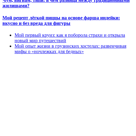
Чум, вигвам, типи: в чём разница между традиционными
жилищами?
Мой рецепт лёгкой пиццы на основе фарша индейки:
вкусно и без вреда для фигуры
Мой первый круиз: как я поборола страхи и открыла
новый мир путешествий
Мой опыт жизни в грузинских хостелах: развенчивая
мифы о «ночлежках для бедных»