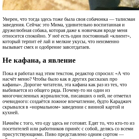
Уверен, что тогда здесь тоже была своя собачонка — талисман
заведения. Сейчас это Мима, удивительно воспитанная и
дружелюбная собака, которая даже к новичкам вроде меня
относится спокойно. У неё есть один постоянный «клиент»,
который терпит её лай и мелкие укусы, что неизменно
вызывает смех и одобрение завсегдатаев.
Не кафана, а явление
Пока я работал над этим текстом, редактор спросил: «А что
насчёт меню? Чтобы было как в других рассказах про
кафаны». Дорогие читатели, эта кафана как раз из тех, что
выбивается из общего ряда. Почему-то ни один из
многочисленных журналистов, писавших о ней, не отметил
очевидного: создаётся ложное впечатление, будто Караджич
скрывался в «нормальном» заведении с винной картой и
кухней.
Начнём с того, что еду здесь не готовят. Едят то, что кто-то из
посетителей или работников принёс с собой, делясь со всеми
присутствующими. Пиво представлено одним сортом —