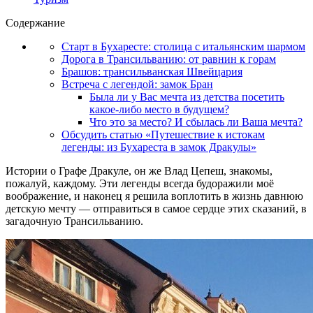
Содержание
Старт в Бухаресте: столица с итальянским шармом
Дорога в Трансильванию: от равнин к горам
Брашов: трансильванская Швейцария
Встреча с легендой: замок Бран
Была ли у Вас мечта из детства посетить
какое-либо место в будущем?
Что это за место? И сбылась ли Ваша мечта?
Обсудить статью «Путешествие к истокам
легенды: из Бухареста в замок Дракулы»
Истории о Графе Дракуле, он же Влад Цепеш, знакомы,
пожалуй, каждому. Эти легенды всегда будоражили моё
воображение, и наконец я решила воплотить в жизнь давнюю
детскую мечту — отправиться в самое сердце этих сказаний, в
загадочную Трансильванию.