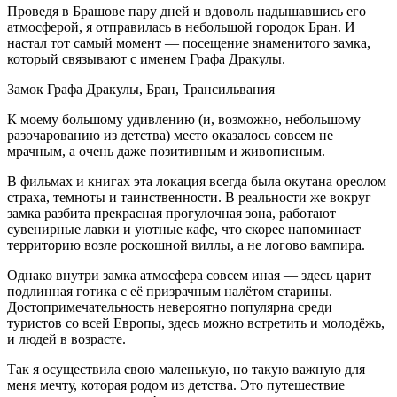
Проведя в Брашове пару дней и вдоволь надышавшись его
атмосферой, я отправилась в небольшой городок Бран. И
настал тот самый момент — посещение знаменитого замка,
который связывают с именем Графа Дракулы.
Замок Графа Дракулы, Бран, Трансильвания
К моему большому удивлению (и, возможно, небольшому
разочарованию из детства) место оказалось совсем не
мрачным, а очень даже позитивным и живописным.
В фильмах и книгах эта локация всегда была окутана ореолом
страха, темноты и таинственности. В реальности же вокруг
замка разбита прекрасная прогулочная зона, работают
сувенирные лавки и уютные кафе, что скорее напоминает
территорию возле роскошной виллы, а не логово вампира.
Однако внутри замка атмосфера совсем иная — здесь царит
подлинная готика с её призрачным налётом старины.
Достопримечательность невероятно популярна среди
туристов со всей Европы, здесь можно встретить и молодёжь,
и людей в возрасте.
Так я осуществила свою маленькую, но такую важную для
меня мечту, которая родом из детства. Это путешествие