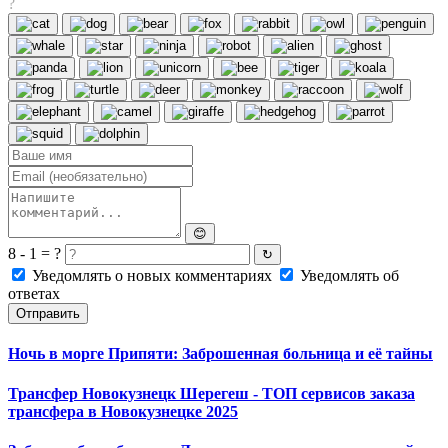
?
😊
8 - 1 = ?
↻
Уведомлять о новых комментариях
Уведомлять об
ответах
Отправить
Ночь в морге Припяти: Заброшенная больница и её тайны
Трансфер Новокузнецк Шерегеш - ТОП сервисов заказа
трансфера в Новокузнецке 2025