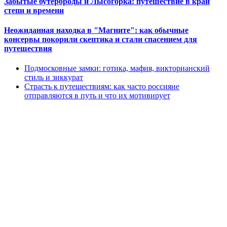
Забытые бутерброды и Лысогорка: путешествие в край
степи и времени
Неожиданная находка в "Магните": как обычные
консервы покорили скептика и стали спасением для
путешествия
Подмосковные замки: готика, мафия, викторианский
стиль и зиккурат
Страсть к путешествиям: как часто россияне
отправляются в путь и что их мотивирует