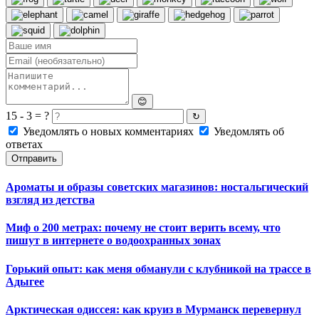
😊
15 - 3 = ?
↻
Уведомлять о новых комментариях
Уведомлять об
ответах
Отправить
Ароматы и образы советских магазинов: ностальгический
взгляд из детства
Миф о 200 метрах: почему не стоит верить всему, что
пишут в интернете о водоохранных зонах
Горький опыт: как меня обманули с клубникой на трассе в
Адыгее
Арктическая одиссея: как круиз в Мурманск перевернул