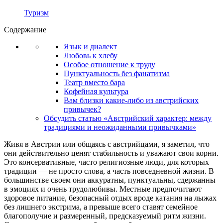
Туризм
Содержание
Язык и диалект
Любовь к хлебу
Особое отношение к труду
Пунктуальность без фанатизма
Театр вместо бара
Кофейная культура
Вам близки какие-либо из австрийских
привычек?
Обсудить статью «Австрийский характер: между
традициями и неожиданными привычками»
Живя в Австрии или общаясь с австрийцами, я заметил, что
они действительно ценят стабильность и уважают свои корни.
Это консервативные, часто религиозные люди, для которых
традиции — не просто слова, а часть повседневной жизни. В
большинстве своем они аккуратны, пунктуальны, сдержанны
в эмоциях и очень трудолюбивы. Местные предпочитают
здоровое питание, безопасный отдых вроде катания на лыжах
без лишнего экстрима, а превыше всего ставят семейное
благополучие и размеренный, предсказуемый ритм жизни.