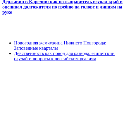
Державин в Карелии: как поэт-правитель изучал край и
оценивал долгожителя по гребню на голове и линиям на
руке
Новогодняя жемчужина Нижнего Новгорода:
Заповедные кварталы
Девственность как повод для развода: египетский
случай и вопросы к российским реалиям