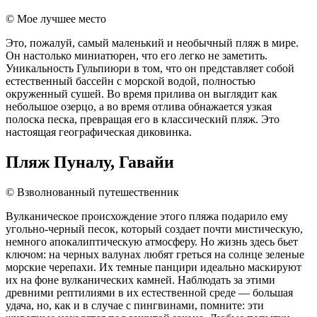
© Мое лучшее место
Это, пожалуй, самый маленький и необычный пляж в мире.
Он настолько миниатюрен, что его легко не заметить.
Уникальность Гульпиюри в том, что он представляет собой
естественный бассейн с морской водой, полностью
окруженный сушей. Во время прилива он выглядит как
небольшое озерцо, а во время отлива обнажается узкая
полоска песка, превращая его в классический пляж. Это
настоящая географическая диковинка.
Пляж Пуналу, Гавайи
© Взволнованный путешественник
Вулканическое происхождение этого пляжа подарило ему
угольно-черный песок, который создает почти мистическую,
немного апокалиптическую атмосферу. Но жизнь здесь бьет
ключом: на черных валунах любят греться на солнце зеленые
морские черепахи. Их темные панцири идеально маскируют
их на фоне вулканических камней. Наблюдать за этими
древними рептилиями в их естественной среде — большая
удача, но, как и в случае с пингвинами, помните: эти