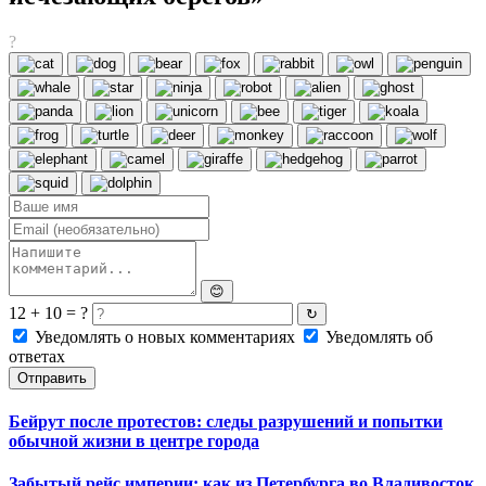
?
😊
12 + 10 = ?
↻
Уведомлять о новых комментариях
Уведомлять об
ответах
Отправить
Бейрут после протестов: следы разрушений и попытки
обычной жизни в центре города
Забытый рейс империи: как из Петербурга во Владивосток