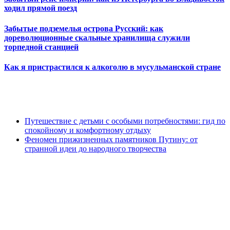
ходил прямой поезд
Забытые подземелья острова Русский: как
дореволюционные скальные хранилища служили
торпедной станцией
Как я пристрастился к алкоголю в мусульманской стране
Путешествие с детьми с особыми потребностями: гид по
спокойному и комфортному отдыху
Феномен прижизненных памятников Путину: от
странной идеи до народного творчества