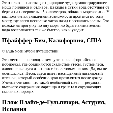
Этот пляж — настоящее природное чудо, демонстрирующее
мощь приливов и отливов. Дважды в сутки вода отступает от
берега на невероятные 5 километров, обнажая морское дно. У
вас появляется уникальная возможность пройтись по тому
месту, где всего несколько часов назад плескались волны. Это
похоже на прогулку по дну моря, но будьте внимательны —
вода возвращается так же быстро, как и уходит.
Пфайффер-Бич, Калифорния, США
© Будь моей музой путешествий
Это место — настоящая жемчужина калифорнийского
побережья, где соединяются скалистые утесы, густые леса,
живописные луга и… пляж с фиолетовым песком. Да, вы не
ослышались! Песок здесь имеет насыщенный лавандовый
оттенок, который особенно ярко проявляется после дождя.
Ученые считают, что такой необычный цвет — результат
высокого содержания марганца и граната в окружающих
скальных породах.
Пляж Плайя-де-Гульпиюри, Астурия,
Испания