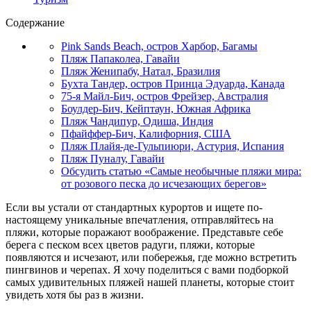
Содержание
Pink Sands Beach, остров Харбор, Багамы
Пляж Папаколеа, Гавайи
Пляж Женипабу, Натал, Бразилия
Бухта Тандер, остров Принца Эдуарда, Канада
75-я Майл-Бич, остров Фрейзер, Австралия
Боулдер-Бич, Кейптаун, Южная Африка
Пляж Чандипур, Одиша, Индия
Пфайффер-Бич, Калифорния, США
Пляж Плайя-де-Гульпиюри, Астурия, Испания
Пляж Пуналу, Гавайи
Обсудить статью «Самые необычные пляжи мира:
от розового песка до исчезающих берегов»
Если вы устали от стандартных курортов и ищете по-
настоящему уникальные впечатления, отправляйтесь на
пляжи, которые поражают воображение. Представьте себе
берега с песком всех цветов радуги, пляжи, которые
появляются и исчезают, или побережья, где можно встретить
пингвинов и черепах. Я хочу поделиться с вами подборкой
самых удивительных пляжей нашей планеты, которые стоит
увидеть хотя бы раз в жизни.