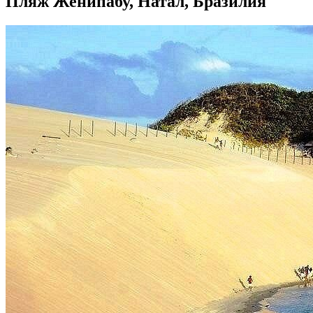
Пляж Женипабу, Натал, Бразилия