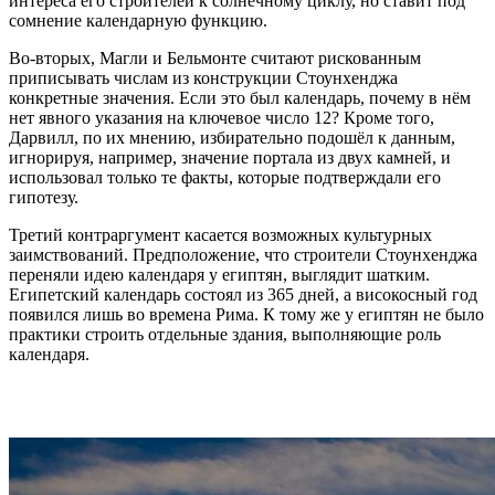
интереса его строителей к солнечному циклу, но ставит под
сомнение календарную функцию.
Во-вторых, Магли и Бельмонте считают рискованным
приписывать числам из конструкции Стоунхенджа
конкретные значения. Если это был календарь, почему в нём
нет явного указания на ключевое число 12? Кроме того,
Дарвилл, по их мнению, избирательно подошёл к данным,
игнорируя, например, значение портала из двух камней, и
использовал только те факты, которые подтверждали его
гипотезу.
Третий контраргумент касается возможных культурных
заимствований. Предположение, что строители Стоунхенджа
переняли идею календаря у египтян, выглядит шатким.
Египетский календарь состоял из 365 дней, а високосный год
появился лишь во времена Рима. К тому же у египтян не было
практики строить отдельные здания, выполняющие роль
календаря.