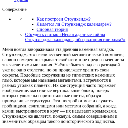
Содержание
Как построен Стоунхендж?
Является ли Стоунхендж календарём?
Спорная теория
Обсудить статью «Неразгаданные тайны
Стоунхенджа: календарь, обсерватория или храм?»
Меня всегда завораживала эта древняя каменная загадка.
Стоунхендж, этот величественный мегалитический комплекс,
словно намеренно скрывает своё истинное предназначение за
тысячелетиями молчания. Учёные бьются над его разгадкой
уже не одно столетие, но он продолжает хранить свои
секреты. Подобные сооружения из гигантских каменных
глыб, которые мы называем мегалитами, встречаются в
разных уголках планеты. Их конструкция часто поражает
воображение: массивные вертикальные блоки, поверх
которых уложены горизонтальные плиты, образуя
причудливые структуры. Эти постройки могли служить
гробницами, святилищами или местами собраний, а когда
камни выстраиваются в круг — их называют кромлехами.
Стоунхендж же является, пожалуй, самым совершенным и
знаменитым образцом такого доисторического зодчества.