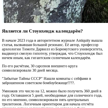
Является ли Стоунхендж календарём?
В начале 2023 года в авторитетном журнале Antiquity вышла
статья, вызвавшая большой резонанс. Её автор, профессор
археологии Тимоти Дарвилл из Борнмутского университета,
выдвинул смелую гипотезу, утверждая, что Стоунхендж был
ничем иным, как гигантским солнечным календарём.
По его расчётам, 30 сарсенов внешнего круга
символизировали 30 дней месяца.
"Забытые Тайны СССР" Нашли комнаты с сейфами в
заброшенном советском бомбоубежище!???.
Умножив это число на 12, можно было получить 360 дней в
году. Оставшиеся 5 дней, необходимые для солнечного года,
по его мнению, символизировали пять центральных
трилитонов. Логичным ориентиром для начала отсчёта