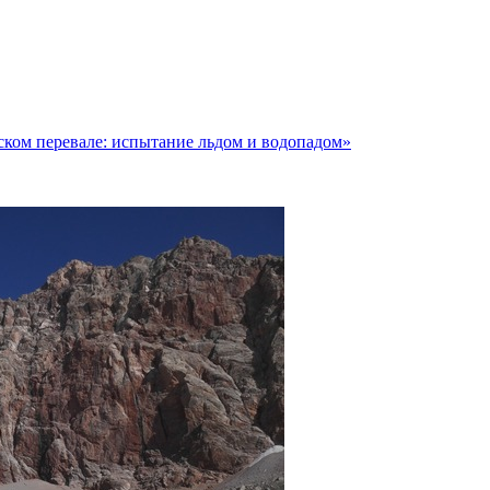
ком перевале: испытание льдом и водопадом»