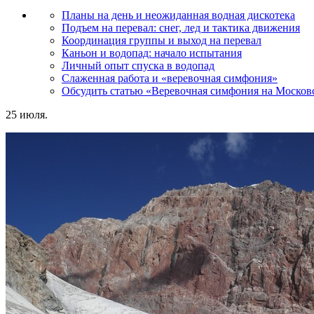
Планы на день и неожиданная водная дискотека
Подъем на перевал: снег, лед и тактика движения
Координация группы и выход на перевал
Каньон и водопад: начало испытания
Личный опыт спуска в водопад
Слаженная работа и «веревочная симфония»
Обсудить статью «Веревочная симфония на Московс
25 июля.