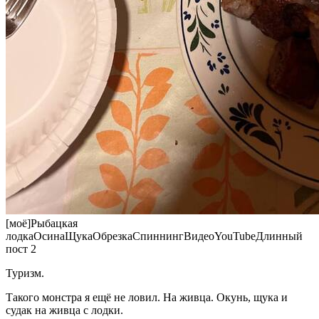
[моё]Рыбацкая
лодкаОсинаЩукаОбрезкаСпиннингВидеоYouTubeДлинный
пост 2
Туризм.
Такого монстра я ещё не ловил. На живца. Окунь, щука и
судак на живца с лодки.