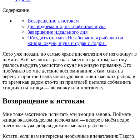
Содержание
Возвращение к истокам
Два водоёма и одна трофейная щука
Завершение идеального дня
Обсудить статью «Незабываемая рыбалка на
живца: окунь, щука и судак с лодки»
Лето уже позади, но самые яркие впечатления от него живут в
памяти. Всё началось с рассказа моего отца о том, как ему
удалось выудить увесистого окуня на живую приманку. Это
пробудило во мне детские воспоминания: я сам, сидя на
берегу с простой бамбуковой удочкой, ловил мелких рыбок, в
то время как рядом кто-то из приятелей пытался соблазнить
хищника на живца — верховку или плотвичку.
Возвращение к истокам
Мне тоже захотелось испытать эти эмоции заново. Поймать
живца оказалось делом несложным — вскоре в моём ведре
плескалась уже добрая дюжина мелких рыбешек.
Кстати, если вам интересны необычные впечатления: Такого