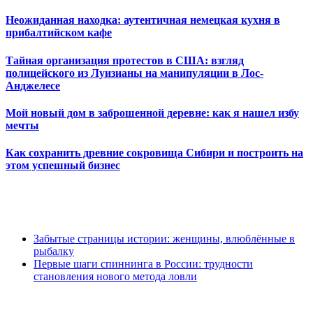
Неожиданная находка: аутентичная немецкая кухня в
прибалтийском кафе
Тайная организация протестов в США: взгляд
полицейского из Луизианы на манипуляции в Лос-
Анджелесе
Мой новый дом в заброшенной деревне: как я нашел избу
мечты
Как сохранить древние сокровища Сибири и построить на
этом успешный бизнес
Забытые страницы истории: женщины, влюблённые в
рыбалку
Первые шаги спиннинга в России: трудности
становления нового метода ловли