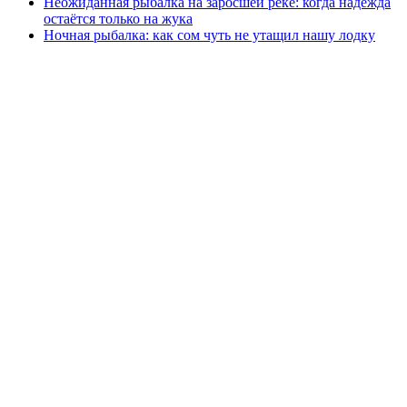
Неожиданная рыбалка на заросшей реке: когда надежда
остаётся только на жука
Ночная рыбалка: как сом чуть не утащил нашу лодку