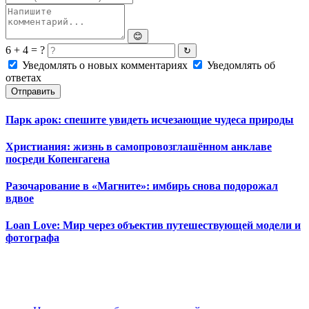
😊
6 + 4 = ?
↻
Уведомлять о новых комментариях
Уведомлять об
ответах
Отправить
Парк арок: спешите увидеть исчезающие чудеса природы
Христиания: жизнь в самопровозглашённом анклаве
посреди Копенгагена
Разочарование в «Магните»: имбирь снова подорожал
вдвое
Loan Love: Мир через объектив путешествующей модели и
фотографа