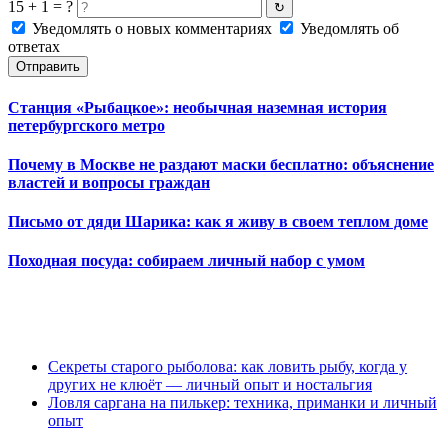
15 + 1 = ?
↻
Уведомлять о новых комментариях
Уведомлять об
ответах
Отправить
Станция «Рыбацкое»: необычная наземная история
петербургского метро
Почему в Москве не раздают маски бесплатно: объяснение
властей и вопросы граждан
Письмо от дяди Шарика: как я живу в своем теплом доме
Походная посуда: собираем личный набор с умом
Секреты старого рыболова: как ловить рыбу, когда у
других не клюёт — личный опыт и ностальгия
Ловля саргана на пилькер: техника, приманки и личный
опыт