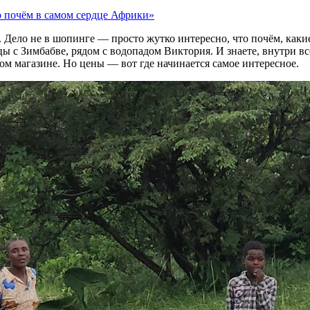
о почём в самом сердце Африки»
 Дело не в шопинге — просто жутко интересно, что почём, какие
цы с Зимбабве, рядом с водопадом Виктория. И знаете, внутри в
м магазине. Но цены — вот где начинается самое интересное.