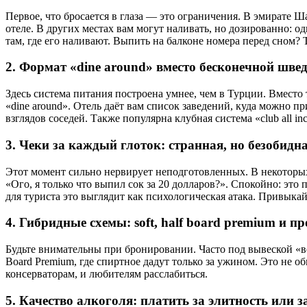
Первое, что бросается в глаза — это ограничения. В эмирате Ша
отеле. В других местах вам могут наливать, но дозированно: 
там, где его наливают. Выпить на балконе номера перед сном? 
2. Формат «dine around» вместо бесконечной шве
Здесь система питания построена умнее, чем в Турции. Вместо 
«dine around». Отель даёт вам список заведений, куда можно п
взглядов соседей. Также популярна клубная система «club all 
3. Чеки за каждый глоток: странная, но безобидн
Этот момент сильно нервирует неподготовленных. В некоторых 
«Ого, я только что выпил сок за 20 долларов?». Спокойно: это
для туриста это выглядит как психологическая атака. Привыкай
4. Гибридные схемы: soft, half board premium и п
Будьте внимательны при бронировании. Часто под вывеской «всё
Board Premium, где спиртное дадут только за ужином. Это не 
консерваторам, и любителям расслабиться.
5. Качество алкоголя: платить за элитность или з