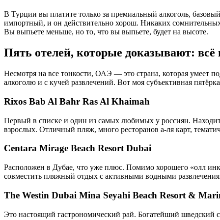
В Турции вы платите только за премиальный алкоголь, базовый
импортный, и он действительно хорош. Никаких сомнительных 
Вы выпьете меньше, но то, что вы выпьете, будет на высоте.
Пять отелей, которые доказывают: всё
Несмотря на все тонкости, ОАЭ — это страна, которая умеет по
алкоголю и с кучей развлечений. Вот моя субъективная пятёрк
Rixos Bab Al Bahr Ras Al Khaimah
Первый в списке и один из самых любимых у россиян. Находитс
взрослых. Отличный пляж, много ресторанов а-ля карт, тематич
Centara Mirage Beach Resort Dubai
Расположен в Дубае, что уже плюс. Помимо хорошего «олл инкл
совместить пляжный отдых с активными водными развлечениями
The Westin Dubai Mina Seyahi Beach Resort & Mari
Это настоящий гастрономический рай. Богатейший шведский ст