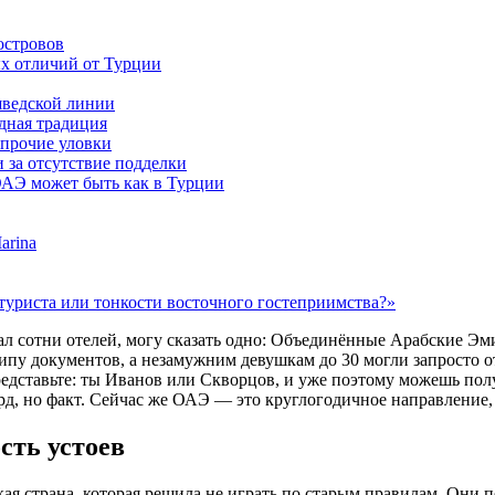
островов
ых отличий от Турции
шведской линии
идная традиция
и прочие уловки
и за отсутствие подделки
 ОАЭ может быть как в Турции
arina
туриста или тонкости восточного гостеприимства?»
вал сотни отелей, могу сказать одно: Объединённые Арабские Эм
кипу документов, а незамужним девушкам до 30 могли запросто отк
дставьте: ты Иванов или Скворцов, и уже поэтому можешь полу
рд, но факт. Сейчас же ОАЭ — это круглогодичное направление,
ость устоев
ая страна, которая решила не играть по старым правилам. Они 