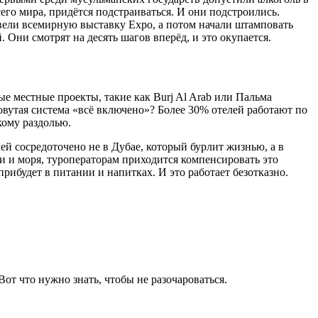
его мира, придётся подстраиваться. И они подстроились.
овели всемирную выставку Expo, а потом начали штамповать
 Они смотрят на десять шагов вперёд, и это окупается.
ные местные проекты, такие как Burj Al Arab или Пальма
овутая система «всё включено»? Более 30% отелей работают по
кому раздолью.
лей сосредоточено не в Дубае, который бурлит жизнью, а в
ни и моря, туроператорам приходится компенсировать это
рибудет в питании и напитках. И это работает безотказно.
Вот что нужно знать, чтобы не разочароваться.