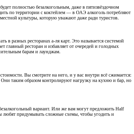
ve будет полностью безалкогольным, даже в пятизвёздочном
родить по территории с коктейлем — в ОАЭ алкоголь потребляют
ь местной культуры, которую уважают даже ради туристов.
ть в разных ресторанах а-ля карт. Это называется системой
ает главный ресторан и избавляет от очередей и голодных
лнительным барам и лаунджам.
тоимости. Вы смотрите на него, и у вас внутри всё сжимается:
я. Они таким образом контролируют нагрузку на кухню и бар, но
 безалкогольный вариант. Или же вам могут предложить Half
абы любят придумывать сложные схемы, чтобы угодить и