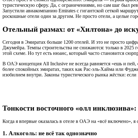
туристическую сферу. Да, с ограничениями, но сам шаг был ре
Запустили авиакомпанию Emirates с гигантской сеткой маршру
роскошные отели один за другим. Не просто отели, а целые гор
Отельный размах: от «Хилтона» до иск
Сегодня в Эмиратах больше 1200 отелей. И это не просто цифра.
Джумейра. Темпы строительства не снижаются: только в 2025 
этой схеме. Но тут есть нюанс, который часто становится сюр
В ОАЭ концепция All Inclusive не всегда равняется «ешь и пей,
более спокойных эмиратах, таких как Рас-эль-Хайма или Фудже
изобилием внутри. Законы туристического рынка жёстки: если г
Тонкости восточного «олл инклюзива»:
Когда я впервые оказалась в отеле в ОАЭ на «всё включено», я
1. Алкоголь: не всё так однозначно