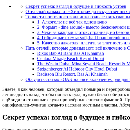
Секрет успеха: взгляд в будущее и гибкость устоев
Отельный размах: от «Хилтона» до искусственных 
Тонкости восточного «олл инклюзива»: пять главн
1. Алкоголь: не всё так однозначно
2. Формат «dine around» вместо бесконечной 
3. Чеки за каждый глоток: странная, но безоб
4. Гибридные схемы: soft, half board premium 
5. Качество алкоголя: платить за элитность ил
Пять отелей, которые доказывают: всё включено в
Rixos Bab Al Bahr Ras Al Khaimah
Centara Mirage Beach Resort Dubai
The Westin Dubai Mina Seyahi Beach Resort & M
Steigenberger Al Habtoor City Hotel Dubai
Radisson Blu Resort, Ras Al Khaimah
Обсудить статью «ОАЭ на «всё включено»: рай для 
Знаете, я как человек, который объездил полмира и перепробо
лет двадцать назад, чтобы попасть туда, нужно было собирать 
ещё ходили страшные слухи про «чёрные списки» фамилий. Пре
однофамилец-хулиган когда-то насолил местным властям. Абсу
Секрет успеха: взгляд в будущее и гибк
Ответ прост и сложен одновременно: Эмираты — первая арабск