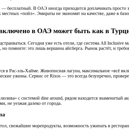
 — бесплатный. В ОАЭ иногда приходится доплачивать просто за 
местных «пойл». Эмираты не экономят на качестве, даже в базо
 включено в ОАЭ может быть как в Турц
дстраиваться. Сегодня уже есть отели, где система All Inclusiv
а, но помните: это лишь вершина айсберга. Рынок растёт, и тре
я в Рас-эль-Хайме. Живописная лагуна, максимальное «всё вклю
еские ужины. Сервис от Rixos — это всегда безупречно, провере
юзива» с системой dine around, рядом находится знаменитый акв
, не уезжая далеко от города.
na
ол, свежайшие морепродукты, возможность ужинать в ресторанах