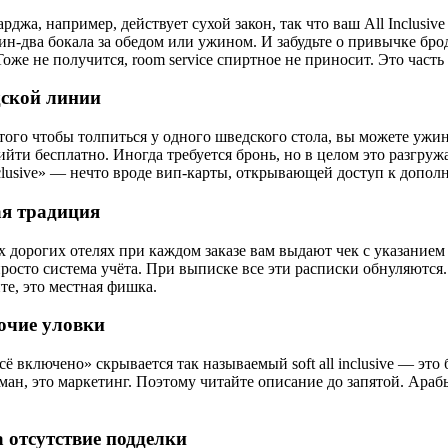
рджа, например, действует сухой закон, так что ваш All Inclusi
один-два бокала за обедом или ужином. И забудьте о привычке б
Тоже не получится, room service спиртное не приносит. Это част
дской линии
того чтобы толпиться у одного шведского стола, вы можете ужина
рийти бесплатно. Иногда требуется бронь, но в целом это разгруж
inclusive» — нечто вроде вип-карты, открывающей доступ к допо
ая традиция
дорогих отелях при каждом заказе вам выдают чек с указанием с
 просто система учёта. При выписке все эти расписки обнуляютс
те, это местная фишка.
рочие уловки
 включено» скрывается так называемый soft all inclusive — это
обман, это маркетинг. Поэтому читайте описание до запятой. Ар
а отсутствие подделки