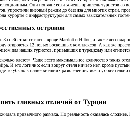
волюционным. Они поняли: если хочешь привлечь туристов со вс
тов, упростили визовый режим до безвиза для многих стран, пр
ода-курорты с инфраструктурой для самых взыскательных гостей.
усственных островов
 За ней стоят гиганты вроде Marriott и Hilton, а также легендар
году откроются 12 новых роскошных комплексов. А как же пресл
призом для наших туристов, привыкших к турецкому или египетс
 сколько влезет». Чаще всего максимальное количество таких оте
йра. И это логично: если вокруг отеля ничего нет, кроме пусты
де-то убыло в плане внешних развлечений, значит, обязательно п
 пять главных отличий от Турции
 ожидала привычного размаха. Но реальность оказалась сложнее. 