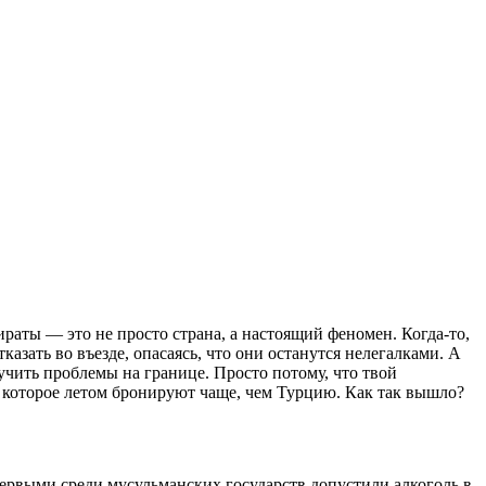
ираты — это не просто страна, а настоящий феномен. Когда-то,
азать во въезде, опасаясь, что они останутся нелегалками. А
чить проблемы на границе. Просто потому, что твой
 которое летом бронируют чаще, чем Турцию. Как так вышло?
первыми среди мусульманских государств допустили алкоголь в