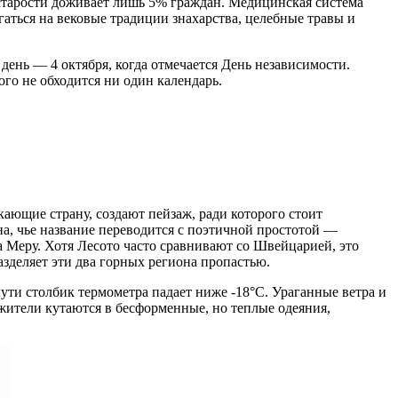
о старости доживает лишь 5% граждан. Медицинская система
гаться на вековые традиции знахарства, целебные травы и
день — 4 октября, когда отмечается День независимости.
го не обходится ни один календарь.
ающие страну, создают пейзаж, ради которого стоит
а, чье название переводится с поэтичной простотой —
а Меру. Хотя Лесото часто сравнивают со Швейцарией, это
зделяет эти два горных региона пропастью.
ути столбик термометра падает ниже -18°C. Ураганные ветра и
жители кутаются в бесформенные, но теплые одеяния,