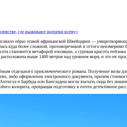
олевстве, где выживают вопреки всему»
 рисовало образ этакой африканской Швейцарии — умиротворяющ
алась куда более сложной, противоречивой и оттого неизмеримо б
высота становится метафорой изоляции, а суровая красота пейза
 расположена выше 1400 метров над уровнем моря, и это не про
ойным отдельного приключенческого романа. Получение визы дл
во, либо оформления электронного документа, причем стоимость
х Антигуа и Барбуда или Бангладеш могли въехать сюда без лиш
собого колорита, превращая подготовку в почти детективное расс