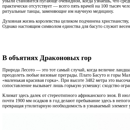
убыли становится пугающе очевидной, когда узнаешь, что сред
практически отсутствует — всего пять врачей на 100 тысяч че
ритуальные танцы, заменяющие им научную медицину.
Духовная жизнь королевства целиком подчинена христианству, 
Однако настоящим символом единства для басуто служит весен
В объятиях Драконовых гор
Природа Лесото — это тот самый случай, когда величие ландша
преодолеть любые визовые преграды. Плато Басуто и горы Мал
«маленькая красивая горка». При высоте 3482 метра это высо
сопоставление вызывает лишь горькую усмешку: сходство огран
Климат здесь далек от стереотипного африканского зноя. В ию
почти 1900 мм осадков в год делают пребывание здесь в непо
превращая утилитарную необходимость в узнаваемый элемент 