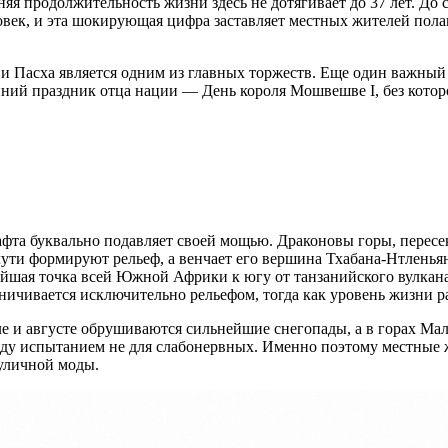
няя продолжительность жизни здесь не дотягивает до 37 лет. Д
ловек, и эта шокирующая цифра заставляет местных жителей пола
и Пасха является одним из главных торжеств. Еще один важный 
ний праздник отца нации — День короля Мошвешве I, без которо
фта буквально подавляет своей мощью. Драконовы горы, пересек
ути формируют рельеф, а венчает его вершина Тхабана-Нтленьян
чайшая точка всей Южной Африки к югу от танзанийского вулкан
ичивается исключительно рельефом, тогда как уровень жизни ра
ле и августе обрушиваются сильнейшие снегопады, а в горах Мал
году испытанием не для слабонервных. Именно поэтому местные 
уличной моды.