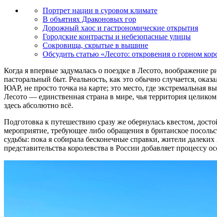
Портрет нации в суровом климате
В объятиях Драконовых гор
Дорожный хаос и гастрономические открытия
Городские контрасты и небезопасные улицы
Сокровища, скрытые в вышине
Обсудить статью «Лесото: откровения о горном кор
Когда я впервые задумалась о поездке в Лесото, воображение
пасторальный быт. Реальность, как это обычно случается, оказ
ЮАР, не просто точка на карте; это место, где экстремальная 
Лесото — единственная страна в мире, чья территория целиком
здесь абсолютно всё.
Подготовка к путешествию сразу же обернулась квестом, дост
мероприятие, требующее либо обращения в британское посольст
судьбы: пока я собирала бесконечные справки, жители далеки
представительства королевства в России добавляет процессу о