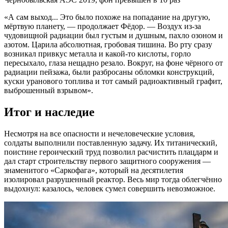
«А сам выход... Это было похоже на попадание на другую,
мёртвую планету, — продолжает Фёдор. — Воздух из-за
чудовищной радиации был густым и душным, пахло озоном и
азотом. Царила абсолютная, гробовая тишина. Во рту сразу
возникал привкус металла и какой-то кислоты, горло
пересыхало, глаза нещадно резало. Вокруг, на фоне чёрного от
радиации пейзажа, были разбросаны обломки конструкций,
куски уранового топлива и тот самый радиоактивный графит,
выброшенный взрывом».
Итог и наследие
Несмотря на все опасности и нечеловеческие условия,
солдаты выполнили поставленную задачу. Их титанический,
поистине героический труд позволил расчистить плацдарм и
дал старт строительству первого защитного сооружения —
знаменитого «Саркофага», который на десятилетия
изолировал разрушенный реактор. Весь мир тогда облегчённо
выдохнул: казалось, человек сумел совершить невозможное.