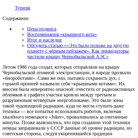
Туризм
Содержание
Цена подвига
Воспоминания «крышного кота»
Итог и наследие
Обсудить статью ««Это было похоже на другую
планету с чёрным пейзажем». Как ликвидаторы
чистили крышу Чернобыльской АЭС»
Летом 1986 года солдат, которых отправляли на крышу
Чернобыльской атомной электростанции, в народе прозвали
«биороботами». Сами же они, пытаясь сохранить дух, с
горькой иронией называли себя «крышными котами». Их
миссия была невероятно опасной: очистить от радиоактивных
обломков и графита участки кровли между третьим и
разрушенным четвёртым энергоблоками. Это были зоны
такой чудовищной радиации, куда не могла ступить даже
техника — все попытки использовать роботов, включая
хвалёного немецкого «Joker», проваливались за считанные
минуты. Позже выяснилось, что при создании этой техники
немцы запрашивали у СССР данные об уровне радиации, но
советская сторона, следуя укоренившейся традиции