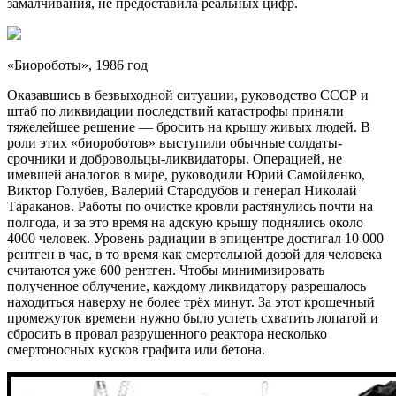
замалчивания, не предоставила реальных цифр.
«Биороботы», 1986 год
Оказавшись в безвыходной ситуации, руководство СССР и
штаб по ликвидации последствий катастрофы приняли
тяжелейшее решение — бросить на крышу живых людей. В
роли этих «биороботов» выступили обычные солдаты-
срочники и добровольцы-ликвидаторы. Операцией, не
имевшей аналогов в мире, руководили Юрий Самойленко,
Виктор Голубев, Валерий Стародубов и генерал Николай
Тараканов. Работы по очистке кровли растянулись почти на
полгода, и за это время на адскую крышу поднялись около
4000 человек. Уровень радиации в эпицентре достигал 10 000
рентген в час, в то время как смертельной дозой для человека
считаются уже 600 рентген. Чтобы минимизировать
полученное облучение, каждому ликвидатору разрешалось
находиться наверху не более трёх минут. За этот крошечный
промежуток времени нужно было успеть схватить лопатой и
сбросить в провал разрушенного реактора несколько
смертоносных кусков графита или бетона.