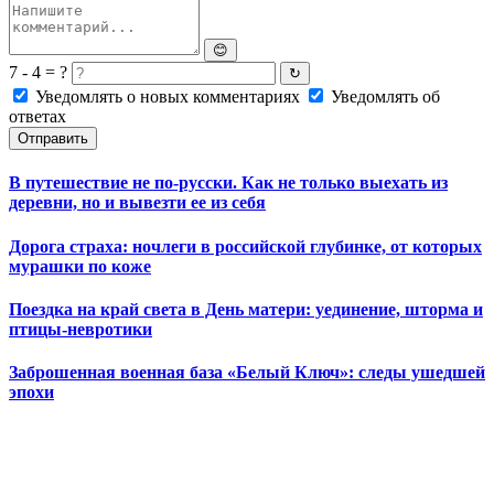
😊
7 - 4 = ?
↻
Уведомлять о новых комментариях
Уведомлять об
ответах
Отправить
В путешествие не по-русски. Как не только выехать из
деревни, но и вывезти ее из себя
Дорога страха: ночлеги в российской глубинке, от которых
мурашки по коже
Поездка на край света в День матери: уединение, шторма и
птицы-невротики
Заброшенная военная база «Белый Ключ»: следы ушедшей
эпохи