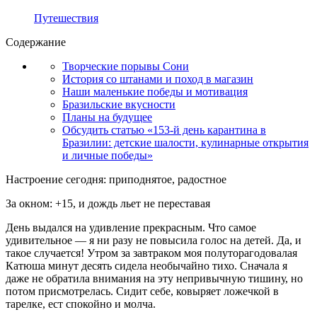
Путешествия
Содержание
Творческие порывы Сони
История со штанами и поход в магазин
Наши маленькие победы и мотивация
Бразильские вкусности
Планы на будущее
Обсудить статью «153-й день карантина в
Бразилии: детские шалости, кулинарные открытия
и личные победы»
Настроение сегодня: приподнятое, радостное
За окном: +15, и дождь льет не переставая
День выдался на удивление прекрасным. Что самое
удивительное — я ни разу не повысила голос на детей. Да, и
такое случается! Утром за завтраком моя полуторагодовалая
Катюша минут десять сидела необычайно тихо. Сначала я
даже не обратила внимания на эту непривычную тишину, но
потом присмотрелась. Сидит себе, ковыряет ложечкой в
тарелке, ест спокойно и молча.