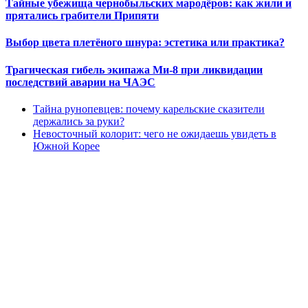
Тайные убежища чернобыльских мародёров: как жили и
прятались грабители Припяти
Выбор цвета плетёного шнура: эстетика или практика?
Трагическая гибель экипажа Ми-8 при ликвидации
последствий аварии на ЧАЭС
Тайна рунопевцев: почему карельские сказители
держались за руки?
Невосточный колорит: чего не ожидаешь увидеть в
Южной Корее