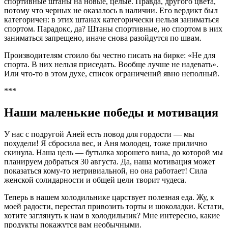
спортивные штаны на новые, целые. Правда, другого цвета,
потому что черных не оказалось в наличии. Его вердикт был
категоричен: в этих штанах категорически нельзя заниматься
спортом. Парадокс, да? Штаны спортивные, но спортом в них
заниматься запрещено, иначе снова разойдутся по швам.
Производителям стоило бы честно писать на бирке: «Не для
спорта. В них нельзя приседать. Вообще лучше не надевать».
Или что-то в этом духе, список ограничений явно неполный.
***
Наши маленькие победы и мотивация
У нас с подругой Аней есть повод для гордости — мы
похудели! Я сбросила вес, и Аня молодец, тоже прилично
скинула. Наша цель — бутылка хорошего вина, до которой мы
планируем добраться 30 августа. Да, наша мотивация может
показаться кому-то нетривиальной, но она работает! Сила
женской солидарности и общей цели творит чудеса.
Теперь в нашем холодильнике царствует полезная еда. Жу, к
моей радости, перестал привозить торты и шоколадки. Кстати,
хотите заглянуть к нам в холодильник? Мне интересно, какие
продукты покажутся вам необычными.