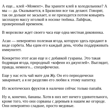
А еще... клей «Момент». Вы храните клей в холодильнике? А
мы — да. Оказывается, в Бразилии все так делают. Говорят,
так он дольше не засыхает, и не приходится потом ковырять
засохшую массу иголкой в носике тюбика. Лайфхак,
проверенный временем.
В морозилке ждет своего часа еще одна местная диковинка.
Асаи — невероятно полезная ягода, которую здесь продают в
виде сорбета. Мы едим его каждый день, чтобы поддерживать
иммунитет.
Конкретно этот асаи еще и с добавкой гуараны. Это такая
бодрящая ягода, природный «кофеин из джунглей». Выглядит,
правда, немного... специфически.
Еще у нас есть чай мате для Жу. Он его периодически
заваривает, а я не разделяю его любви к этому напитку.
Из экзотических фруктов в наличии сейчас только папайя.
Ну и, конечно, бананы. Хотя в них нет ничего удивительного,
кроме того, что они сорваны с деревьев в нашем же огороде.
Они невероятно сладкие, просто медовые.