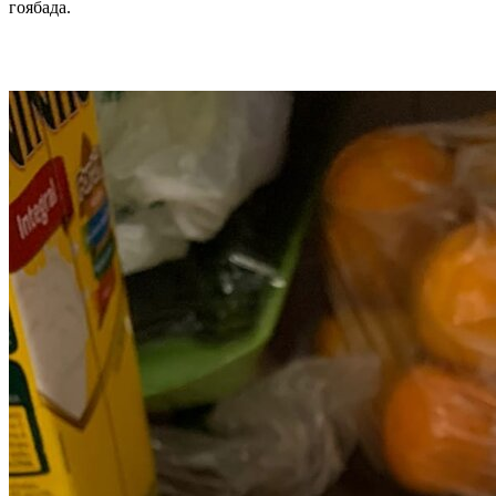
гоябада.