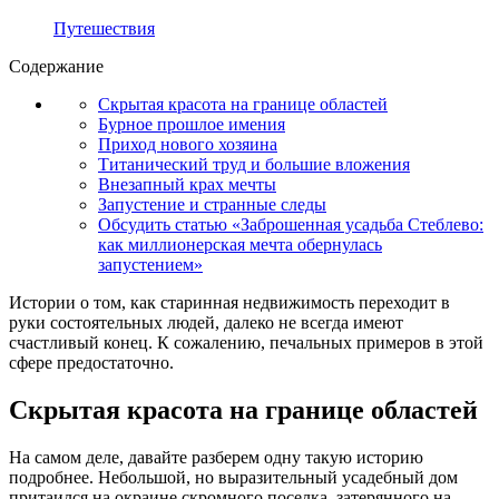
Путешествия
Содержание
Скрытая красота на границе областей
Бурное прошлое имения
Приход нового хозяина
Титанический труд и большие вложения
Внезапный крах мечты
Запустение и странные следы
Обсудить статью «Заброшенная усадьба Стеблево:
как миллионерская мечта обернулась
запустением»
Истории о том, как старинная недвижимость переходит в
руки состоятельных людей, далеко не всегда имеют
счастливый конец. К сожалению, печальных примеров в этой
сфере предостаточно.
Скрытая красота на границе областей
На самом деле, давайте разберем одну такую историю
подробнее. Небольшой, но выразительный усадебный дом
притаился на окраине скромного поселка, затерянного на