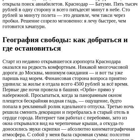
открыла поиск авиабилетов. Краснодар — Батуми. Пять тысяч
рублей в одну сторону и всего пятьдесят минут в небе. Сто
рублей за минуту полета — это дешевле, чем такси через
пробки. Решение созрело мгновенно: я лечу быстрее, чем
готовится хачапури.
География свободы: как добраться и
где остановиться
Старт из недавно открывшегося аэропорта Краснодара
оказался на редкость комфортным. Никакой многочасовой
дороги до Москвы, минимум ожидания — и вот ты уже
паришь над морем. Финансовая сторона вопроса приятно
удивила: за жилье я отдала всего 4500 рублей за всё время.
Первые две ночи провела в башнях «Орби» прямо у
набережной. Просыпаться, когда за панорамным окном
плещется бескрайняя водная гладь, — ощущение, будто
попала в рекламный ролик идеального отпуска. Третью ночь
решила сменить декорации и перебралась в старый отель в
сердце города. Интернет там работал с перебоями, зато из
окна открывался вид на черепичные крыши, а откуда-то
доносились звуки скрипки — абсолютно кинематографичная
атмосфера. С собой у меня была скромная сумма: полсотни