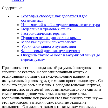
Содержание
География свободы: как добраться и где
остановиться
Итальянский вайб и медитативная архитектура
Исцеление в храмовых стенах
Гастрономическая терапия
Пушистая неожиданность на крыше
Море как лучший психотерапевт
Уроки спонтанного путешествия
Финансовый дневник путешествия
Обсудить статью «Побег в Батуми: 50 минут до
перезагрузки»
Признаюсь честно: иногда самый разумный поступок — это
спонтанное бегство. Не запланированный отпуск с
расписанным по минутам экскурсионным планом, а
импульсивный рывок туда, где можно просто выдохнуть. Со
мной это случилось внезапно. Преподавательская нагрузка,
писательство, двое детей, которым закономерно не спится в
самые неподходящие моменты, и вездесущие коты,
воспринимающие мой рабочий стол как личную лежанку —
этот круговорот вытеснил само понятие отдыха из
реальности. Однажды, зажатая в тиски между уроками, я