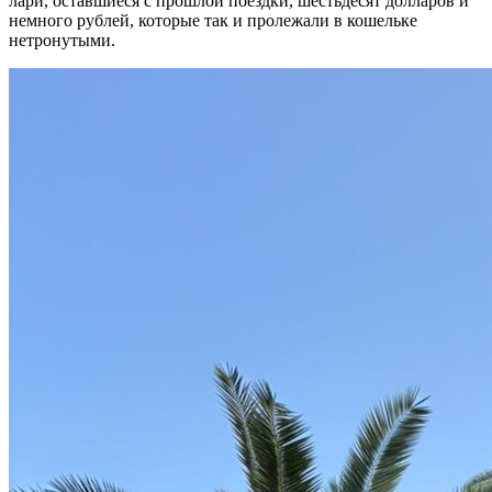
лари, оставшиеся с прошлой поездки, шестьдесят долларов и
немного рублей, которые так и пролежали в кошельке
нетронутыми.