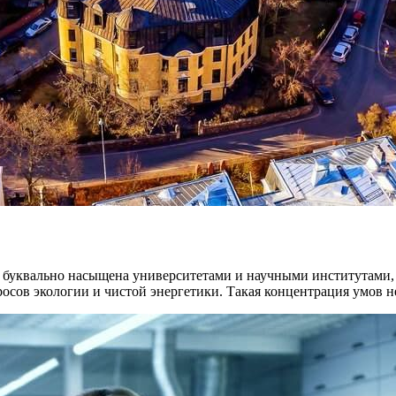
а буквально насыщена университетами и научными институтами, 
сов экологии и чистой энергетики. Такая концентрация умов не